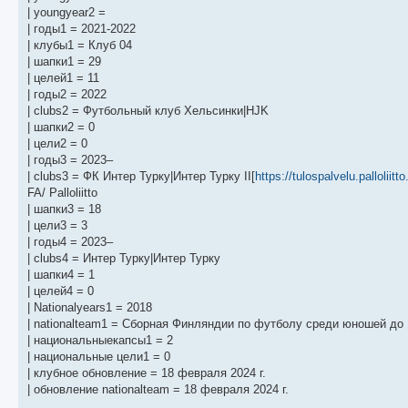
б
о
и
с
| youngyear2 =
щ
с
к
л
е
л
п
е
| годы1 = 2021-2022
н
е
о
д
| клубы1 = Клуб 04
и
д
с
н
| шапки1 = 29
ю
н
л
е
е
е
м
| целей1 = 11
м
д
у
| годы2 = 2022
у
н
с
с
е
о
| clubs2 = Футбольный клуб Хельсинки|HJK
о
м
о
| шапки2 = 0
о
у
б
| цели2 = 0
б
с
щ
о
е
| годы3 = 2023–
е
о
н
| clubs3 = ФК Интер Турку|Интер Турку II[
https://tulospalvelu.palloliitto
н
б
и
и
щ
ю
FA/ Palloliitto
ю
е
| шапки3 = 18
н
| цели3 = 3
и
ю
| годы4 = 2023–
| clubs4 = Интер Турку|Интер Турку
| шапки4 = 1
| целей4 = 0
| Nationalyears1 = 2018
| nationalteam1 = Сборная Финляндии по футболу среди юношей до
| национальныекапсы1 = 2
| национальные цели1 = 0
| клубное обновление = 18 февраля 2024 г.
| обновление nationalteam = 18 февраля 2024 г.