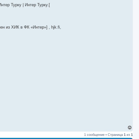
нтер Турку | Интер Турку.[
н из ХИК в ФК «Интер»] , hjk.fi,
В
е
1 сообщение • Страница
1
из
1
р