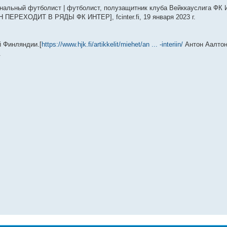
ссиональный футболист | футболист, полузащитник клуба Вейккауслига ФК И
Н ПЕРЕХОДИТ В РЯДЫ ФК ИНТЕР], fcinter.fi, 19 января 2023 г.
 Финляндии.[
https://www.hjk.fi/artikkelit/miehet/an ... -interiin/
Антон Аалтоне
.