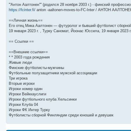
'''Антон Аалтонен'''' (родился 28 ноября 2003 г.) - финский профе
https://fcinter.fi/
anton -aaltonen-moves-to-FC-Inter / АНТОН ААЛТОНЕ
==Личная жизнь==
Его отец Мика Аалтонен — футуролог и бывший футболист сборной
19 января 2023 г. , Турку Саномат, Йоонас Юссила, 19 января 2023 г
== Ссылки ==
==Внешние ссылки==
* * 2003 года рождения
Живые люди
Финские футболисты-мужчины
Футбольные полузащитники мужской ассоциации
Три игрока
Вторые игроки
Игроки номер один
Игроки Вейккауслиги
Игроки футбольного клуба Хельсинки
Игроки Клуба 04
Игроки ФК Интер Турку
Футболисты сборной Финляндии среди юношей и девушек