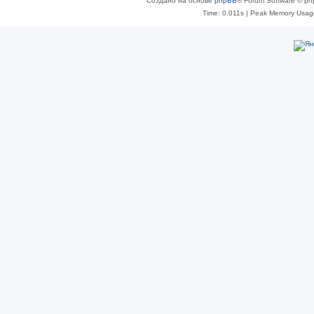
Создано на основе
phpBB
® Forum Software © ph
Time: 0.011s
| Peak Memory Usage