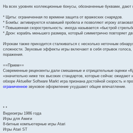
н
е
о
д
о
с
е
н
с
На всех уровнях коллекционные бонусы, обозначенные буквами, дают
и
д
с
н
о
л
н
е
о
ю
н
л
е
б
е
и
м
о
е
е
м
щ
д
ю
у
б
* Щиты: ограниченная по времени защита от вражеских снарядов.
м
д
у
е
н
с
щ
* Бомбы: активируются клавишей пробела и позволяют игроку атакова
у
н
с
н
е
о
е
с
е
о
и
м
о
н
* Повышенная скорострельность: иногда называется «быстрой стрельбо
о
м
о
ю
у
б
и
* Дрон: корабль меньшего размера, который симметрично повторяет дв
о
у
б
с
щ
ю
б
с
щ
о
е
щ
о
е
о
н
Игрокам также приходится сталкиваться с несколько неточным обнар
е
о
н
б
и
сложности. Звуковые эффекты игры включают в себя отрывок голоса, 
н
б
и
щ
ю
и
щ
ю
е
поражения.
ю
е
н
н
и
==Прием==
и
ю
ю
Современные рецензенты дали смешанные и отрицательные оценки «Кр
«значительно ниже тех высоких стандартов, которые сейчас ожидают 
обзоре Aktueller Software Markt игра признана достойной скорость и пр
ограниченное
звуковое оформление ухудшают общее впечатление.
* *
Видеоигры 1986 года
Игры для Амиги
8-битные компьютерные игры Atari
Игры Atari ST