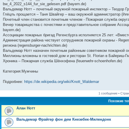
bw_4_2022_s144_fur_sie_gelesen.pdf (bayern.de)
Вальдемар Нотт – почетный окружной пожарный инспектор – Теодор Гр
Глёцль прощается – Таня Швайгер – ваш окружной администратор (ihre-l
Почетный член становится почетным членом - Пожарная служба округа
Вечер товарищества с почестями и представительное собрание Ассоци
bayern.de)
Ассоциации пожарных бригад Регенсбурга исполняется 25 лет: «Вместе 
Администрация района чествует сотрудников пожарной охраны - Regens
региона (regensburger-nachrichten.de)
Вальдемар Нотт назначен почетным районным советником пожарной охр
Миллионы вложены в гостевой дом и ресторан St. Florian в Байериш-Гмай
Хроника – Пожарная служба Шёнхофена (feuerwehr-schoenhofen.de)
Категория:Мужчины
Подробнее:
https://de.wikipedia.org/wiki/Knott_Waldemar
1 сообщение • Стра
Похожие т
Алан Нотт
Вальдемар Фрайгер фон дем Кнезебек-Милендонк