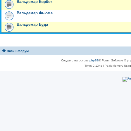
Вальдемар Бербок
Вальдемар Фьюме
Вальдемар Буда
Васин форум
Создано на основе
phpBB
® Forum Software © ph
Time: 0.134s
| Peak Memory Usage