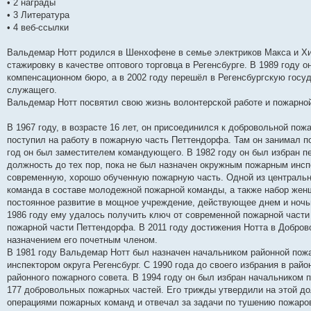
• 2 награды
и
д
с
н
о
л
н
е
о
• 3 Литература
ю
н
л
е
б
е
и
м
о
е
е
м
щ
д
ю
у
б
• 4 веб-ссылки
м
д
у
е
н
с
щ
у
н
с
н
е
о
е
Вальдемар Нотт родился в Шенхофене в семье электриков Макса и Хил
с
е
о
и
м
о
н
о
м
о
ю
у
б
и
стажировку в качестве оптового торговца в Регенсбурге. В 1989 году о
о
у
б
с
щ
ю
компенсационном бюро, а в 2002 году перешёл в Регенсбургскую гос
б
с
щ
о
е
щ
о
е
о
н
служащего.
е
о
н
б
и
Вальдемар Нотт посвятил свою жизнь волонтерской работе и пожарной
н
б
и
щ
ю
и
щ
ю
е
ю
е
н
В 1967 году, в возрасте 16 лет, он присоединился к добровольной по
н
и
поступил на работу в пожарную часть Петтендорфа. Там он занимал по
и
ю
год он был заместителем командующего. В 1982 году он был избран
ю
должность до тех пор, пока не был назначен окружным пожарным инс
современную, хорошо обученную пожарную часть. Одной из централь
команда в составе молодежной пожарной команды, а также набор жен
постоянное развитие в мощное учреждение, действующее днем ​​и ночь
1986 году ему удалось получить ключ от современной пожарной част
пожарной части Петтендорфа. В 2011 году достижения Нотта в Добро
назначением его почетным членом.
В 1981 году Вальдемар Нотт был назначен начальником районной пож
инспектором округа Регенсбург. С 1990 года до своего избрания в ра
районного пожарного совета. В 1994 году он был избран начальником 
177 добровольных пожарных частей. Его трижды утвердили на этой д
операциями пожарных команд и отвечал за задачи по тушению пожаров