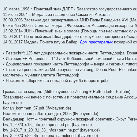
10 марта 1998 г. Почетный знак ДЛРГ - Баварского государственного о
11 июня 2004 г. Медаль за наводнение Саксония-Анхальт
30.09.2006 Застежка для развертывания MHD Папы Бенедикта XVI (Ма
6 октября 2006 г. Золотая медаль Флориана от Ассоциации пожарных б
13.02.2014 JUH - Почетный знак в золоте (Помощь при несчастных слу
13.04.2014 Почетный знак Швандорфского окружного пожарного объеди
14.01.2017 Медаль Почета клуба Байер.
Дом престарелых
пожарной о
• Festschrift 125 лет добровольной пожарной части Петтендорфа, Dona
• История FF Pettendorf – 140 лет Добровольной пожарной части Петт
• Добровольная пожарная часть Петтендорфа – вчера и сегодня, типогр
• Газетные репортажи из Mittelbayerische Zeitung, Donau-Post, Floria
бюллетень муниципалитета Петтендорф
• Несколько сборников о пожарной службе (формат pdf)
Гражданская медаль (Mittelbayerische Zeitung + Pettendorfer Bulletin)
Товарищеский вечер с почестями и представительное собрание Ассоци
bayern.de)
florian_kommen_57.pdf (lfv-bayern.de)
Ведомственная работа_сводка_2005 (lfv-bayern.de)
Вальдемар Нотт – почетный окружной пожарный советник - Округ Регенсб
bw_1_2023_s13_info_compressed.pdf (bayern.de)
bw_1-2017_s_20_31_35_infos+termine.pdf (bayern.de)
bw_3_2020_s82_85__corona_sampler.pdf (bayern.de)