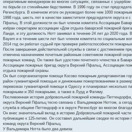
оперативным менеджером во многих ситуациях, связанных с ущербом о
по борьбе со стихийными бедствиями. В 1996 году он стал председа
Регенсбурга. В конечном итоге он руководил более чем 1000 пожарны
1998 года, шесть лет в качестве заместителя председателя округа и с
Пфальц. В этой должности он был членом комитета Ассоциации Баварс
избран секретарем ассоциации «Дом отдыха баварской пожарной бриг
Ланде, и эту должность Нотт занимал в течение 24 лет до 2020 года.
Bayern и в течение шести лет был членом комитета по социальным во
2014 год он работал судьей при проверке работоспособности пожарных
После завершения действительной службы в связи с достижением пре
отмечена назначением почетным районным советником пожарной охра
пожарных команд. Он также был удостоен почетного членства в Бавар
Ассоциации пожарных бригад округа Верхний Пфальц, Ассоциации пож
отдыха пожарной охраны.
Он был соорганизатором помощи Косово пожарным департаментам горо
район гуманитарной помощью и денежными пожертвованиями в размере
перевозках гуманитарной помощи в Одессу и планировал несколько п
пожарными и 350 пожарными, а также в Лурд и Фатиму.
Послевоенная история добровольной пожарной команды Петтендорфа, 
округа Верхний Пфальц тесно связана с Вальдемаром Ноттом, а сег
служба в общине Петтендорф и в округе Регенсбург во многом благод
Он внес значительный вклад в историю Добровольной пожарной части
публикацию к 125-летию. Он составил дальнейшие сводки по истории 
команд округа Верхний Пфальц.
У Вальдемара Нотта было два девиза: