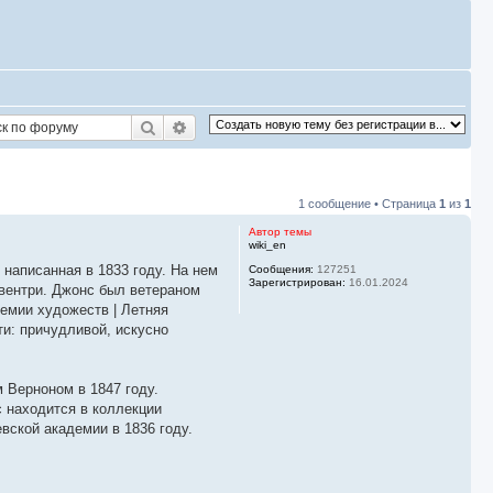
Поиск
Расширенный поиск
1 сообщение • Страница
1
из
1
Автор темы
wiki_en
написанная в 1833 году. На нем
Сообщения:
127251
Зарегистрирован:
16.01.2024
овентри. Джонс был ветераном
демии художеств | Летняя
ти: причудливой, искусно
 Верноном в 1847 году.
ас находится в коллекции
вской академии в 1836 году.