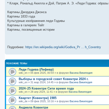
щ
с
к
л
* Кларк, Рональд Акилла и Дэй, Патрик А. Э. «Леди Годива: образы
е
л
п
е
н
е
о
д
и
д
с
н
Картины Джорджа Джонса
ю
н
л
е
Картины 1833 года
е
е
м
м
д
у
Культурные изображения леди Годивы
у
н
с
Картины в галереях Тейт
с
е
о
о
м
о
Картины, посвященные истории
о
у
б
б
с
щ
о
е
е
о
н
н
б
и
Подробнее:
https://en.wikipedia.org/wiki/Godiva_Pr ... h_Coventry
и
щ
ю
ю
е
н
и
ю
ПОХОЖИЕ ТЕМЫ
Леди Годива (Лефевр)
wiki_en
»
05 фев 2025, 00:54
» в форуме
Васина Википедия
Выборы в городской совет Ковентри 2024 г.
wiki_en
»
31 мар 2024, 14:45
» в форуме
Васина Википедия
2024–25 Ковентри Сити время года
wiki_en
»
28 апр 2024, 11:41
» в форуме
Васина Википедия
Квартет (Ковентри) 1985
wiki_de
»
09 фев 2025, 10:16
» в форуме
Васина Википедия
Анджела Ковентри