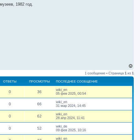
музеев, 1982 год.
В
е
1 сообщение • Страница
1
из
1
р
н
ОТВЕТЫ
ПРОСМОТРЫ
ПОСЛЕДНЕЕ СООБЩЕНИЕ
у
т
П
wiki_en
О
П
0
36
ь
о
05 фев 2025, 00:54
с
с
т
р
я
л
П
wiki_en
О
П
0
66
е
к
о
31 мар 2024, 14:45
в
о
д
с
н
т
р
н
л
а
П
wiki_en
е
О
с
П
е
0
62
е
о
28 апр 2024, 11:41
ч
е
в
о
д
с
а
с
т
т
м
р
н
л
П
wiki_de
л
о
е
О
с
П
е
0
52
е
о
09 фев 2025, 10:16
о
у
е
ы
в
о
о
д
с
б
с
т
т
м
р
н
л
щ
П
wiki_en
о
е