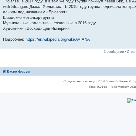
н
е
о
д
о
с
е
н
с
"Polarize" в 2017 году, и в том же году группу покинул певец Вик, а 
и
д
с
н
о
л
н
е
о
with Strangers Джоэл Холмквист. В 2019 году группа подписала контра
ю
н
л
е
б
е
и
м
о
альбом под названием «Epicenter».
е
е
м
щ
д
ю
у
б
м
д
у
е
н
с
щ
Шведские металкор-группы
у
н
с
н
е
о
е
Музыкальные коллективы, созданные в 2016 году
с
е
о
и
м
о
н
о
м
о
ю
у
б
и
Художники «Восходящей Империи»
о
у
б
с
щ
ю
б
с
щ
о
е
Подробнее:
https://en.wikipedia.org/wiki/AVIANA
щ
о
е
о
н
е
о
н
б
и
н
б
и
щ
ю
и
щ
ю
е
1 сообщение • Стра
ю
е
н
н
и
и
ю
ю
Васин форум
Создано на основе
phpBB
® Forum Software © ph
Time: 0.016s
| Peak Memory Usag