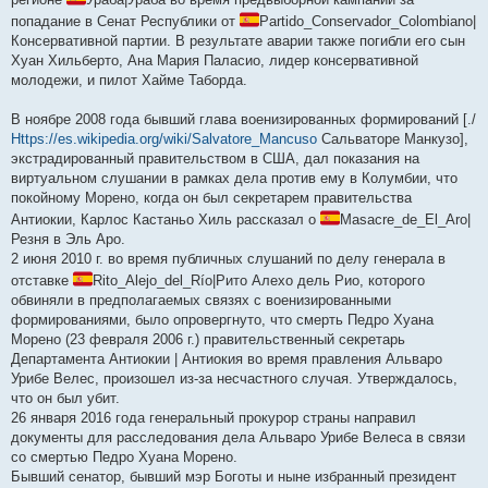
попадание в Сенат Республики от
Partido_Conservador_Colombiano|
Консервативной партии. В результате аварии также погибли его сын
Хуан Хильберто, Ана Мария Паласио, лидер консервативной
молодежи, и пилот Хайме Таборда.
В ноябре 2008 года бывший глава военизированных формирований [./
Https://es.wikipedia.org/wiki/Salvatore_Mancuso
Сальваторе Манкузо],
экстрадированный правительством в США, дал показания на
виртуальном слушании в рамках дела против ему в Колумбии, что
покойному Морено, когда он был секретарем правительства
Антиокии, Карлос Кастаньо Хиль рассказал о
Masacre_de_El_Aro|
Резня в Эль Аро.
2 июня 2010 г. во время публичных слушаний по делу генерала в
отставке
Rito_Alejo_del_Río|Рито Алехо дель Рио, которого
обвиняли в предполагаемых связях с военизированными
формированиями, было опровергнуто, что смерть Педро Хуана
Морено (23 февраля 2006 г.) правительственный секретарь
Департамента Антиокии | Антиокия во время правления Альваро
Урибе Велес, произошел из-за несчастного случая. Утверждалось,
что он был убит.
26 января 2016 года генеральный прокурор страны направил
документы для расследования дела Альваро Урибе Велеса в связи
со смертью Педро Хуана Морено.
Бывший сенатор, бывший мэр Боготы и ныне избранный президент