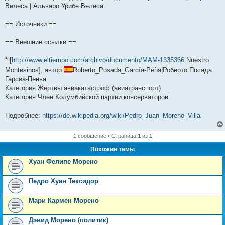
Велеса | Альваро Урибе Велеса.
== Источники ==
== Внешние ссылки ==
* [
http://www.eltiempo.com/archivo/documento/MAM-1335366
Nuestro
Montesinos], автор
Roberto_Posada_García-Peña|Роберто Посада
Гарсиа-Пенья.
Категория:Жертвы авиакатастроф (авиатранспорт)
Категория:Член Колумбийской партии консерваторов
Подробнее:
https://de.wikipedia.org/wiki/Pedro_Juan_Moreno_Villa
1 сообщение • Страница
1
из
1
Похожие темы
Хуан Фелипе Морено
Педро Хуан Тексидор
Мари Кармен Морено
Дэвид Морено (политик)