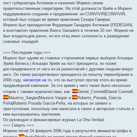
пост губернатора Антиокии и назначил Морено своим
правительственным секретарем. На этой должности Урибе и Морено
поддерживали создание и продвижение :en:CONVIVIR|CONVIVIR,
который был создан во время правления Сезара Гавириа.
Морено был президентом Федерации Ганадеро Антиокии (FEDEGAN)
и возглавлял правление Banco Ganadero в течение 20 лет. Морено не
был владельцем ранчо, но его отец имел склонность к разведению
скаковых лошадей.
=== Последние годы ===
Морено был одним из главных сторонников первых выборов Альваро
Урибе Велеса | Альваро Урибе на пост президента, но позже
дистанцировался от него из-за разногласий с другими людьми вокруг
него. Он также раскритиковал президента за попытку переизбрания в
2006 году,
несмотря на
то, что он выступал против этого во время
предвыборной кампании. За это время у него также было несколько
споров с такими журналистами, как:
Daniel_Coronell|Daniel Coronell,
Mauricio_Vargas|Mauricio Vargas и
Roberto_Posada_García-
Peña|Roberto Posada García-Peña, на которых он заявил о
преступлении, поскольку они написали в своих в авторских статьях о
нем высказывались претензии.
Он руководил и финансировал журнал La Otra Verdad.
=== Смерть ===
Морено погиб 24 февраля 2006 года в результате авиакатастрофы в
регионе
Ураба|Ураба во время предвыборной кампании за