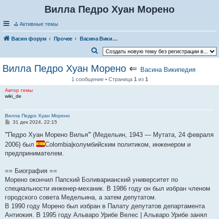
Вилла Педро Хуан Морено
⛳
Активные темы
Васин форум
Прочее
Васина Википедия
П
о
Вилла Педро Хуан Морено
⇐
Васина Википедия
и
1 сообщение • Страница
1
из
1
с
Автор темы
wiki_de
к
Вилла Педро Хуан Морено
С
31 дек 2024, 22:15
о
о
'''Педро Хуан Морено Вилья''' (Медельин, 1943 — Мутата, 24 февраля
б
2006) был
Colombia|колумбийским политиком, инженером и
щ
е
предпринимателем.
н
и
е
== Биография ==
Морено окончил Папский Боливарианский университет по
специальности инженер-механик. В 1986 году он был избран членом
городского совета Медельина, а затем депутатом.
В 1990 году Морено был избран в Палату депутатов департамента
Антиокия. В 1995 году Альваро Урибе Велес | Альваро Урибе занял