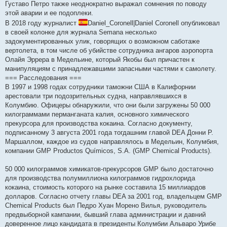
Густаво Петро также неоднократно выражал сомнения по поводу
этой аварии и ее подоплеки.
В 2018 году журналист
Daniel_Coronell|Daniel Coronell опубликовал
в своей колонке для журнала Semana несколько
задокументированных улик, говорящих о возможном саботаже
вертолета, в том числе об убийстве сотрудника ангаров аэропорта
Олайя Эррера в Медельине, который Якобы был причастен к
манипуляциям с принадлежавшими запасными частями к самолету.
=== Расследования ===
В 1997 и 1998 годах сотрудники таможни США в Калифорнии
арестовали три подозрительных судна, направлявшихся в
Колумбию. Офицеры обнаружили, что они были загружены 50 000
килограммами перманганата калия, основного химического
прекурсора для производства кокаина. Согласно документу,
подписанному 3 августа 2001 года тогдашним главой DEA Донни Р.
Маршаллом, каждое из судов направлялось в Медельин, Колумбия,
компании GMP Productos Químicos, S.A. (GMP Chemical Products).
50 000 килограммов химикатов-прекурсоров GMP было достаточно
для производства полумиллиона килограммов гидрохлорида
кокаина, стоимость которого на рынке составила 15 миллиардов
долларов. Согласно отчету главы DEA за 2001 год, владельцем GMP
Chemical Products был Педро Хуан Морено Вилья, руководитель
предвыборной кампании, бывший глава администрации и давний
доверенное лицо кандидата в президенты Колумбии Альваро Урибе