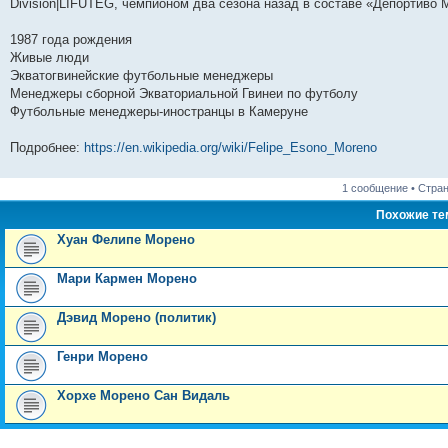
н
е
о
д
о
с
е
н
с
División|LIFUTEG, чемпионом два сезона назад в составе «Депортиво 
и
д
с
н
о
л
н
е
о
ю
н
л
е
б
е
и
м
о
1987 года рождения
е
е
м
щ
д
ю
у
б
м
д
у
е
н
с
щ
Живые люди
у
н
с
н
е
о
е
Экватогвинейские футбольные менеджеры
с
е
о
и
м
о
н
о
м
о
ю
у
б
и
Менеджеры сборной Экваториальной Гвинеи по футболу
о
у
б
с
щ
ю
Футбольные менеджеры-иностранцы в Камеруне
б
с
щ
о
е
щ
о
е
о
н
е
о
н
б
и
Подробнее:
https://en.wikipedia.org/wiki/Felipe_Esono_Moreno
н
б
и
щ
ю
и
щ
ю
е
ю
е
н
1 сообщение • Стра
н
и
и
ю
Похожие т
ю
Хуан Фелипе Морено
Мари Кармен Морено
Дэвид Морено (политик)
Генри Морено
Хорхе Морено Сан Видаль