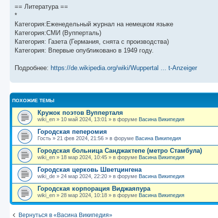
щ
с
к
л
== Литература ==
е
л
п
е
*
н
е
о
д
и
д
с
н
Категория:Еженедельный журнал на немецком языке
ю
н
л
е
Категория:СМИ (Вупперталь)
е
е
м
м
д
у
Категория: Газета (Германия, снята с производства)
у
н
с
Категория: Впервые опубликовано в 1949 году.
с
е
о
о
м
о
о
у
б
Подробнее:
https://de.wikipedia.org/wiki/Wuppertal ... t-Anzeiger
б
с
щ
о
е
е
о
н
н
б
и
и
щ
ю
ПОХОЖИЕ ТЕМЫ
ю
е
н
Кружок поэтов Вупперталя
и
wiki_en
»
10 май 2024, 13:01
» в форуме
Васина Википедия
ю
Городская пеперомия
Гость
»
21 фев 2024, 21:56
» в форуме
Васина Википедия
Городская больница Санджактепе (метро Стамбула)
wiki_en
»
18 мар 2024, 10:45
» в форуме
Васина Википедия
Городская церковь Шветцингена
wiki_de
»
24 мар 2024, 22:20
» в форуме
Васина Википедия
Городская корпорация Виджаяпура
wiki_en
»
28 мар 2024, 10:18
» в форуме
Васина Википедия
Вернуться в «Васина Википедия»