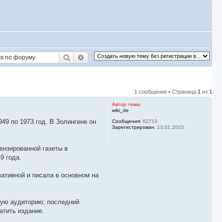
Поиск
Расширенный поиск
1 сообщение • Страница
1
из
1
Автор темы
wiki_de
949 по 1973 год. В Золингене он
Сообщения:
62710
Зарегистрирован:
13.01.2023
ензированной газеты в
9 года.
рвативной и писала в основном на
одую аудиторию; последний
атить издание.