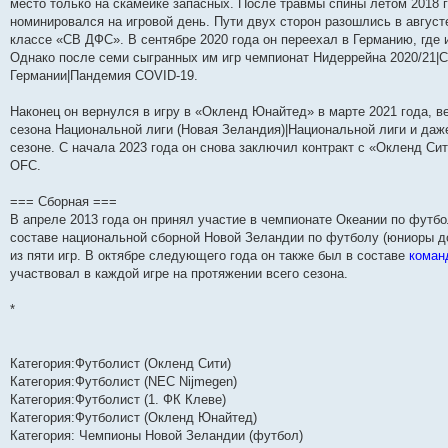
место только на скамейке запасных. После травмы спины летом 2018 г
н
е
о
д
о
с
е
н
с
номинировался на игровой день. Пути двух сторон разошлись в август
и
д
с
н
о
л
н
е
о
ю
н
л
е
б
е
и
м
о
классе «СВ ДФС». В сентябре 2020 года он переехал в Германию, где 
е
е
м
щ
д
ю
у
б
Однако после семи сыгранных им игр чемпионат Нидеррейна 2020/21|С
м
д
у
е
н
с
щ
Германии|Пандемия COVID-19.
у
н
с
н
е
о
е
с
е
о
и
м
о
н
о
м
о
ю
у
б
и
Наконец он вернулся в игру в «Окленд Юнайтед» в марте 2021 года, 
о
у
б
с
щ
ю
б
с
щ
о
е
сезона Национальной лиги (Новая Зеландия)|Национальной лиги и даж
щ
о
е
о
н
сезоне. С начала 2023 года он снова заключил контракт с «Окленд Си
е
о
н
б
и
OFC.
н
б
и
щ
ю
и
щ
ю
е
ю
е
н
=== Сборная ===
н
и
В апреле 2013 года он принял участие в чемпионате Океании по футбо
и
ю
ю
составе национальной сборной Новой Зеландии по футболу (юниоры до 
из пяти игр. В октябре следующего года он также был в составе
коман
участвовал в каждой игре на протяжении всего сезона.
*
Категория:Футболист (Окленд Сити)
Категория:Футболист (NEC Nijmegen)
Категория:Футболист (1. ФК Клеве)
Категория:Футболист (Окленд Юнайтед)
Категория: Чемпионы Новой Зеландии (футбол)