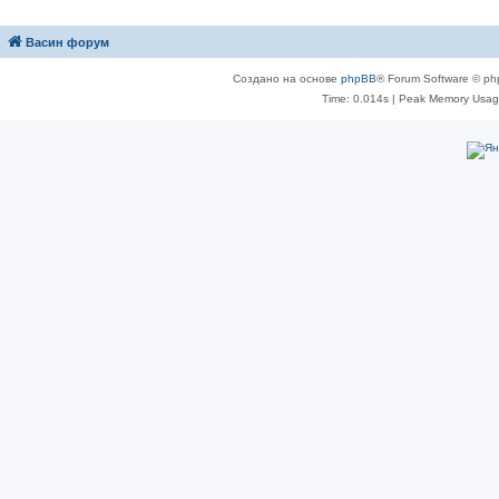
Васин форум
Создано на основе
phpBB
® Forum Software © ph
Time: 0.014s
| Peak Memory Usage