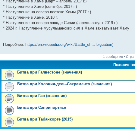
* Наступление в Хаме (март – апрель 2017 г.)
н
е
о
д
о
с
е
н
с
* Наступление в Хаме (сентябрь 2017 г.)
и
д
с
н
о
л
н
е
о
ю
н
л
е
б
е
и
м
о
* Наступление на северо-востоке Хамы (2017 г.)
е
е
м
щ
д
ю
у
б
* Наступление в Хаме, 2018 г.
м
д
у
е
н
с
щ
* Наступление на северо-западе Сирии (апрель-август 2019 г.)
у
н
с
н
е
о
е
с
е
о
и
м
о
н
* 2024 г. Наступление мусульманских сил в Хаме захватывает Хаму
о
м
о
ю
у
б
и
о
у
б
с
щ
ю
б
с
щ
о
е
щ
о
е
о
н
Подробнее:
https://en.wikipedia.org/wiki/Battle_of ... biguation)
е
о
н
б
и
н
б
и
щ
ю
и
щ
ю
е
1 сообщение • Стра
ю
е
н
н
и
Похожие т
и
ю
ю
Битва при Галвестоне (значения)
Битва при Колония-дель-Сакраменто (значения)
Битва при Гао (значения)
Битва при Саприпортисе
Битва при Табанкорте (2015)