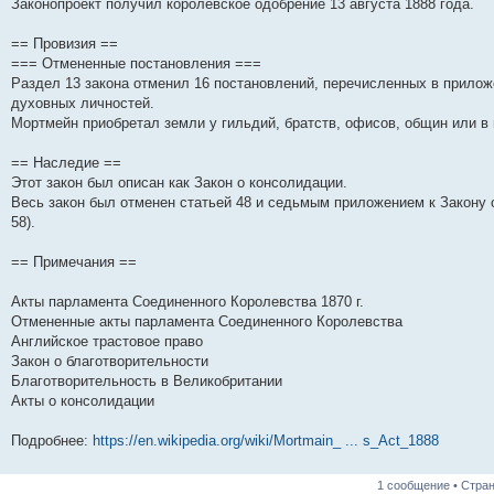
Законопроект получил королевское одобрение 13 августа 1888 года.
и
д
с
н
о
л
н
е
о
ю
н
л
е
б
е
и
м
о
е
е
м
щ
д
ю
у
б
== Провизия ==
м
д
у
е
н
с
щ
=== Отмененные постановления ===
у
н
с
н
е
о
е
Раздел 13 закона отменил 16 постановлений, перечисленных в приложе
с
е
о
и
м
о
н
о
м
о
ю
у
б
и
духовных личностей.
о
у
б
с
щ
ю
Мортмейн приобретал земли у гильдий, братств, офисов, общин или в 
б
с
щ
о
е
щ
о
е
о
н
е
о
н
б
и
== Наследие ==
н
б
и
щ
ю
Этот закон был описан как Закон о консолидации.
и
щ
ю
е
ю
е
н
Весь закон был отменен статьей 48 и седьмым приложением к Закону о 
н
и
58).
и
ю
ю
== Примечания ==
Акты парламента Соединенного Королевства 1870 г.
Отмененные акты парламента Соединенного Королевства
Английское трастовое право
Закон о благотворительности
Благотворительность в Великобритании
Акты о консолидации
Подробнее:
https://en.wikipedia.org/wiki/Mortmain_ ... s_Act_1888
1 сообщение • Стра