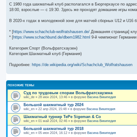
б
о
и
с
С 1980 года шахматный клуб располагался в Бюргерхаусе по адрес
щ
с
к
л
е
л
п
е
18:00, взрослые — с 19:30. Здесь же проходят домашние игры ком
н
е
о
д
и
д
с
н
В 2020-х годах в молодежной зоне для матчей сборных U12 и U16 
ю
н
л
е
е
е
м
м
д
у
* [
https://www.schachclub-wolfratshausen.de/
Домашняя страница] клуб
у
н
с
с
е
о
* [
https://www.schachbund.de/dbem1982.html
9-й чемпионат Германии
о
м
о
о
у
б
Категория:Спорт (Вольфратсхаузен)
б
с
щ
о
е
Категория:Шахматный клуб (Германия)
е
о
н
н
б
и
и
щ
ю
Подробнее:
https://de.wikipedia.org/wiki/Schachclub_Wolfratshausen
ю
е
н
и
ю
ПОХОЖИЕ ТЕМЫ
Суд по трудовым спорам Вольфратсхаузена
wiki_de
»
28 июн 2024, 13:46
» в форуме
Васина Википедия
Большой шахматный тур 2024
wiki_en
»
22 апр 2024, 15:48
» в форуме
Васина Википедия
Шахматный турнир TePe Sigeman & Co
wiki_en
»
01 май 2024, 02:46
» в форуме
Васина Википедия
Большой шахматный тур 2018
wiki_en
»
05 июн 2024, 16:12
» в форуме
Васина Википедия