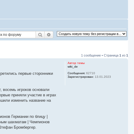
Поиск
Расширенный поиск
1 сообщение • Страница
1
из
1
Автор темы
wiki_de
третились первые сторонники
Сообщения:
62710
Зарегистрирован:
13.01.2023
, восемь игроков основали
рвые приняли участие в играх
решили изменить название на
онов Германии по блицу |
чным шахматам | Чемпионов
 Штефан Бромбергер.