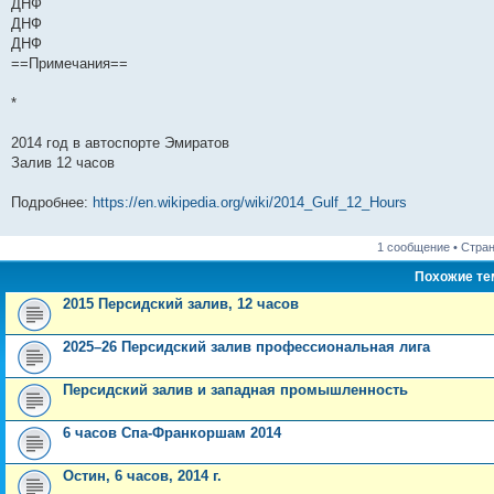
ДНФ
и
д
с
н
о
л
н
е
о
ДНФ
ю
н
л
е
б
е
и
м
о
е
е
м
щ
д
ю
у
б
ДНФ
м
д
у
е
н
с
щ
==Примечания==
у
н
с
н
е
о
е
с
е
о
и
м
о
н
о
м
о
ю
у
б
и
*
о
у
б
с
щ
ю
б
с
щ
о
е
щ
о
е
о
н
2014 год в автоспорте Эмиратов
е
о
н
б
и
Залив 12 часов
н
б
и
щ
ю
и
щ
ю
е
ю
е
н
Подробнее:
https://en.wikipedia.org/wiki/2014_Gulf_12_Hours
н
и
и
ю
ю
1 сообщение • Стра
Похожие т
2015 Персидский залив, 12 часов
2025–26 Персидский залив профессиональная лига
Персидский залив и западная промышленность
6 часов Спа-Франкоршам 2014
Остин, 6 часов, 2014 г.