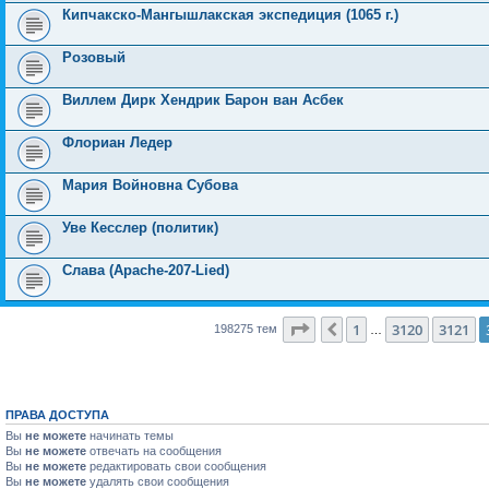
Кипчакско-Мангышлакская экспедиция (1065 г.)
Розовый
Виллем Дирк Хендрик Барон ван Асбек
Флориан Ледер
Мария Войновна Субова
Уве Кесслер (политик)
Слава (Apache-207-Lied)
Страница
3122
из
7931
1
3120
3121
Пред.
198275 тем
…
ПРАВА ДОСТУПА
Вы
не можете
начинать темы
Вы
не можете
отвечать на сообщения
Вы
не можете
редактировать свои сообщения
Вы
не можете
удалять свои сообщения