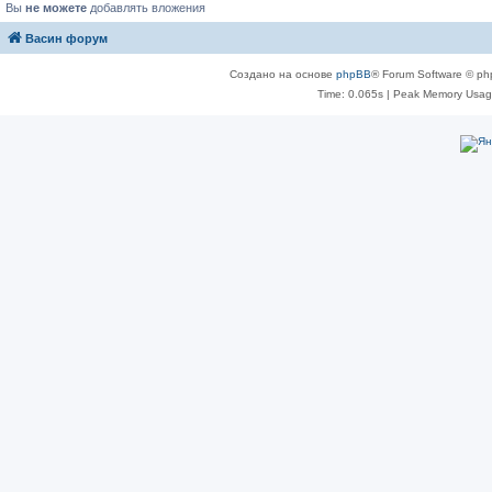
Вы
не можете
добавлять вложения
Васин форум
Создано на основе
phpBB
® Forum Software © ph
Time: 0.065s
| Peak Memory Usage