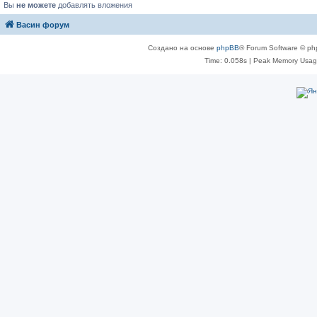
Вы
не можете
добавлять вложения
Васин форум
Создано на основе
phpBB
® Forum Software © ph
Time: 0.058s
| Peak Memory Usage