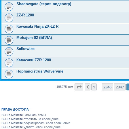
Shadowgate (серия видеоигр)
ZZ-R 1200
Kawasaki Ninja ZX-12 R
Mohajem 92 (БПЛА)
Sałkowice
Кавасаки ZZR 1200
Hopliancistrus Wolvervine
Страница
2348
из
7931
1
2346
2347
Пред.
198275 тем
…
ПРАВА ДОСТУПА
Вы
не можете
начинать темы
Вы
не можете
отвечать на сообщения
Вы
не можете
редактировать свои сообщения
Вы
не можете
удалять свои сообщения