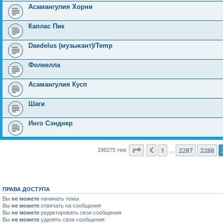
Асамангулия Хорни
Каплас Пик
Daedelus (музыкант)/Temp
Фолеелла
Асамангулия Кусп
Шаги
Инго Сэнднер
Страница
2289
из
7931
1
2287
2288
Пред.
198275 тем
…
ПРАВА ДОСТУПА
Вы
не можете
начинать темы
Вы
не можете
отвечать на сообщения
Вы
не можете
редактировать свои сообщения
Вы
не можете
удалять свои сообщения