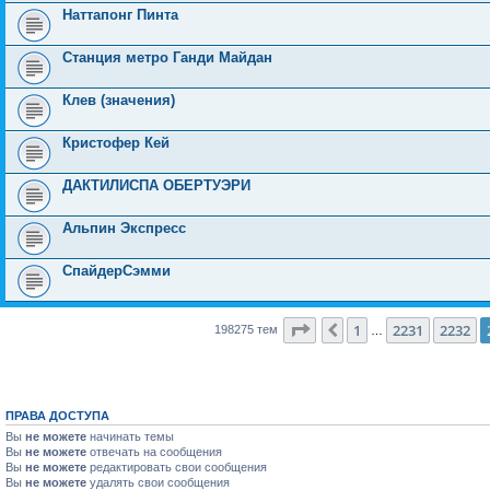
Наттапонг Пинта
Станция метро Ганди Майдан
Клев (значения)
Кристофер Кей
ДАКТИЛИСПА ОБЕРТУЭРИ
Альпин Экспресс
СпайдерСэмми
Страница
2233
из
7931
1
2231
2232
Пред.
198275 тем
…
ПРАВА ДОСТУПА
Вы
не можете
начинать темы
Вы
не можете
отвечать на сообщения
Вы
не можете
редактировать свои сообщения
Вы
не можете
удалять свои сообщения