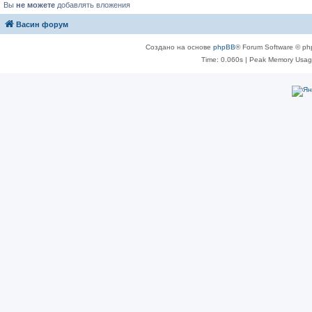
Вы
не можете
добавлять вложения
Васин форум
Создано на основе
phpBB
® Forum Software © ph
Time: 0.060s
| Peak Memory Usage