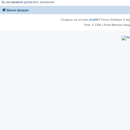
Вы
не можете
добавлять вложения
Васин форум
Создано на основе
phpBB
® Forum Software © ph
Time: 0.139s
| Peak Memory Usage