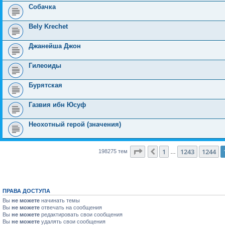
Собачка
Bely Krechet
Джанейша Джон
Гилеоиды
Бурятская
Газвия ибн Юсуф
Неохотный герой (значения)
Страница
1245
из
7931
1
1243
1244
Пред.
198275 тем
…
ПРАВА ДОСТУПА
Вы
не можете
начинать темы
Вы
не можете
отвечать на сообщения
Вы
не можете
редактировать свои сообщения
Вы
не можете
удалять свои сообщения