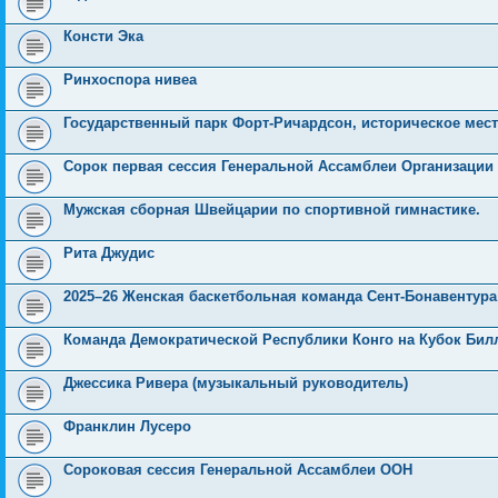
н
е
о
д
о
с
е
н
с
и
д
с
н
о
л
н
е
о
ю
н
л
е
б
е
и
м
о
Консти Эка
е
е
м
щ
д
ю
у
б
м
д
у
е
н
с
щ
у
н
с
н
е
о
е
Ринхоспора нивеа
с
е
о
и
м
о
н
о
м
о
ю
у
б
и
о
у
б
с
щ
ю
Государственный парк Форт-Ричардсон, историческое мест
б
с
щ
о
е
щ
о
е
о
н
е
о
н
б
и
Сорок первая сессия Генеральной Ассамблеи Организаци
н
б
и
щ
ю
и
щ
ю
е
ю
е
н
Мужская сборная Швейцарии по спортивной гимнастике.
н
и
и
ю
ю
Рита Джудис
2025–26 Женская баскетбольная команда Сент-Бонавентур
Команда Демократической Республики Конго на Кубок Бил
Джессика Ривера (музыкальный руководитель)
Франклин Лусеро
Сороковая сессия Генеральной Ассамблеи ООН