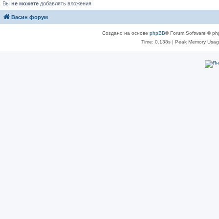
Вы
не можете
добавлять вложения
Васин форум
Создано на основе
phpBB
® Forum Software © ph
Time: 0.138s
| Peak Memory Usage