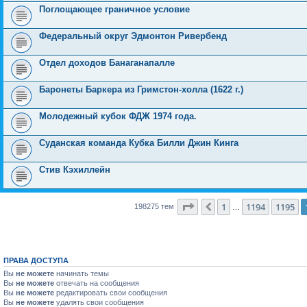
Поглощающее граничное условие
Федеральный округ Эдмонтон Ривербенд
Отдел доходов Банаганапалле
Баронеты Баркера из Гримстон-холла (1622 г.)
Молодежный кубок ФДЖ 1974 года.
Суданская команда Кубка Билли Джин Кинга
Стив Кэхиллейн
Страница
1196
из
7931
1
1194
1195
Пред.
198275 тем
…
ПРАВА ДОСТУПА
Вы
не можете
начинать темы
Вы
не можете
отвечать на сообщения
Вы
не можете
редактировать свои сообщения
Вы
не можете
удалять свои сообщения