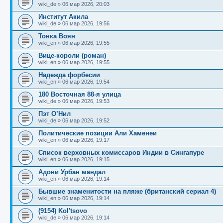
щ
с
к
л
wiki_de
»
06 мар 2026, 20:03
е
л
п
е
н
е
о
д
Институт Акила
и
д
с
н
wiki_de
»
06 мар 2026, 19:56
ю
н
л
е
е
е
м
Тонка Воян
м
д
у
wiki_en
»
06 мар 2026, 19:55
у
н
с
с
е
о
Вице-короли (роман)
о
м
о
wiki_en
»
06 мар 2026, 19:55
о
у
б
б
с
Надежда форбесии
щ
о
е
wiki_en
»
06 мар 2026, 19:54
е
о
н
н
б
и
180 Восточная 88-я улица
и
щ
ю
wiki_de
»
06 мар 2026, 19:53
ю
е
н
Пэт О’Нил
и
wiki_de
»
06 мар 2026, 19:52
ю
Политические позиции Али Хаменеи
wiki_en
»
06 мар 2026, 19:17
Список верховных комиссаров Индии в Сингапуре
wiki_en
»
06 мар 2026, 19:15
Адони Урбан мандал
wiki_en
»
06 мар 2026, 19:14
Бывшие знаменитости на пляже (британский сериал 4)
wiki_en
»
06 мар 2026, 19:14
(9154) Kolʹtsovo
wiki_de
»
06 мар 2026, 19:14