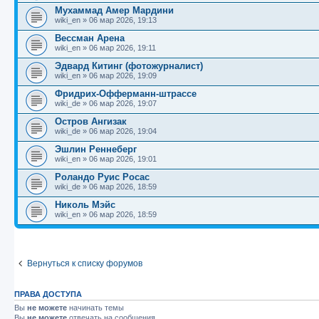
Мухаммад Амер Мардини
wiki_en
»
06 мар 2026, 19:13
Вессман Арена
wiki_en
»
06 мар 2026, 19:11
Эдвард Китинг (фотожурналист)
wiki_en
»
06 мар 2026, 19:09
Фридрих-Офферманн-штрассе
wiki_de
»
06 мар 2026, 19:07
Остров Ангизак
wiki_de
»
06 мар 2026, 19:04
Эшлин Реннеберг
wiki_en
»
06 мар 2026, 19:01
Роландо Руис Росас
wiki_de
»
06 мар 2026, 18:59
Николь Мэйс
wiki_en
»
06 мар 2026, 18:59
Вернуться к списку форумов
ПРАВА ДОСТУПА
Вы
не можете
начинать темы
Вы
не можете
отвечать на сообщения