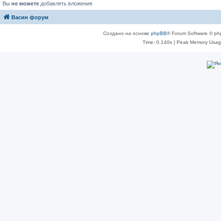
Вы
не можете
добавлять вложения
Васин форум
Создано на основе
phpBB
® Forum Software © ph
Time: 0.140s
| Peak Memory Usage