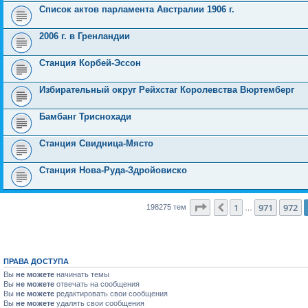
Список актов парламента Австралии 1906 г.
2006 г. в Гренландии
Станция Корбей-Эссон
Избирательный округ Рейхстаг Королевства Вюртемберг
Бамбанг Триснохади
Станция Свидница-Място
Станция Нова-Руда-Здройовиско
Страница
973
из
7931
1
971
972
Пред.
198275 тем
…
ПРАВА ДОСТУПА
Вы
не можете
начинать темы
Вы
не можете
отвечать на сообщения
Вы
не можете
редактировать свои сообщения
Вы
не можете
удалять свои сообщения