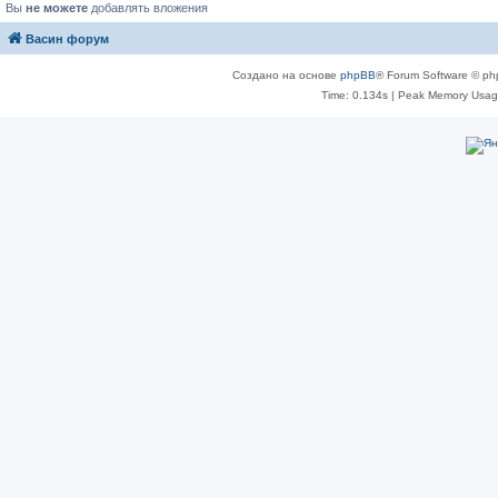
Вы
не можете
добавлять вложения
Васин форум
Создано на основе
phpBB
® Forum Software © ph
Time: 0.134s
| Peak Memory Usage