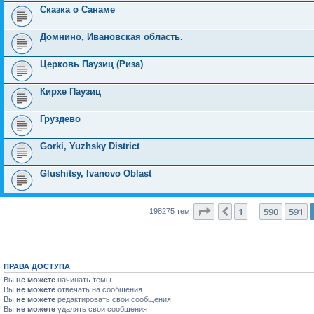
Сказка о Санаме
Домнино, Ивановская область.
Церковь Паузиц (Риза)
Кирхе Паузиц
Груздево
Gorki, Yuzhsky District
Glushitsy, Ivanovo Oblast
Страница
592
из
7931
1
590
591
Пред.
198275 тем
…
ПРАВА ДОСТУПА
Вы
не можете
начинать темы
Вы
не можете
отвечать на сообщения
Вы
не можете
редактировать свои сообщения
Вы
не можете
удалять свои сообщения