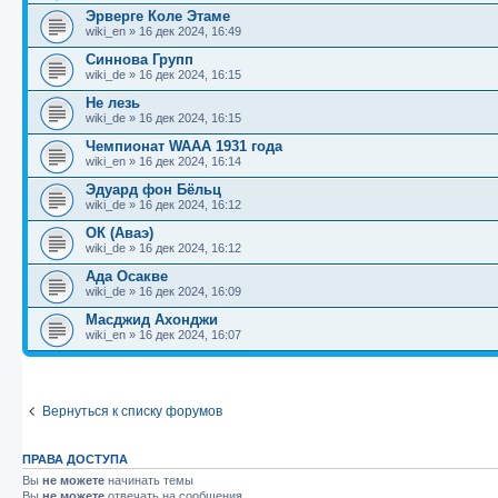
Эрверге Коле Этаме
wiki_en
»
16 дек 2024, 16:49
Синнова Групп
wiki_de
»
16 дек 2024, 16:15
Не лезь
wiki_de
»
16 дек 2024, 16:15
Чемпионат WAAA 1931 года
wiki_en
»
16 дек 2024, 16:14
Эдуард фон Бёльц
wiki_de
»
16 дек 2024, 16:12
ОК (Аваэ)
wiki_de
»
16 дек 2024, 16:12
Ада Осакве
wiki_de
»
16 дек 2024, 16:09
Масджид Ахонджи
wiki_en
»
16 дек 2024, 16:07
Вернуться к списку форумов
ПРАВА ДОСТУПА
Вы
не можете
начинать темы
Вы
не можете
отвечать на сообщения