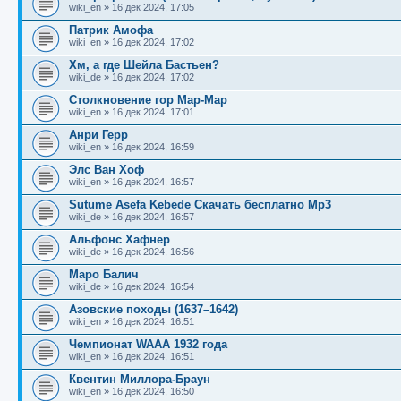
б
о
и
с
wiki_en
»
16 дек 2024, 17:05
щ
с
к
л
е
л
п
е
Патрик Амофа
н
е
о
д
wiki_en
»
16 дек 2024, 17:02
и
д
с
н
ю
н
л
е
Хм, а где Шейла Бастьен?
е
е
м
wiki_de
»
16 дек 2024, 17:02
м
д
у
у
н
с
Столкновение гор Мар-Мар
с
е
о
wiki_en
»
16 дек 2024, 17:01
о
м
о
о
у
б
Анри Герр
б
с
wiki_en
»
16 дек 2024, 16:59
щ
о
е
е
о
н
Элс Ван Хоф
н
б
и
wiki_en
»
16 дек 2024, 16:57
и
щ
ю
ю
е
Sutume Asefa Kebede Скачать бесплатно Mp3
н
wiki_de
»
16 дек 2024, 16:57
и
ю
Альфонс Хафнер
wiki_de
»
16 дек 2024, 16:56
Маро Балич
wiki_de
»
16 дек 2024, 16:54
Азовские походы (1637–1642)
wiki_en
»
16 дек 2024, 16:51
Чемпионат WAAA 1932 года
wiki_en
»
16 дек 2024, 16:51
Квентин Миллора-Браун
wiki_en
»
16 дек 2024, 16:50