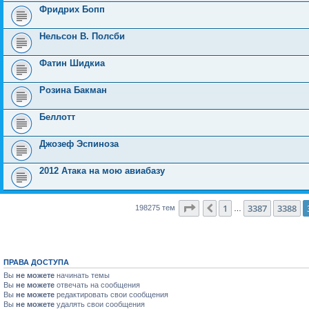
Фридрих Бопп
Нельсон В. Полсби
Фатин Шидкиа
Розина Бакман
Беллотт
Джозеф Эспиноза
2012 Атака на мою авиабазу
Страница
3389
из
7931
1
3387
3388
Пред.
198275 тем
…
ПРАВА ДОСТУПА
Вы
не можете
начинать темы
Вы
не можете
отвечать на сообщения
Вы
не можете
редактировать свои сообщения
Вы
не можете
удалять свои сообщения