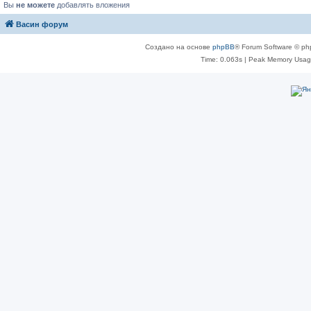
Вы
не можете
добавлять вложения
Васин форум
Создано на основе
phpBB
® Forum Software © ph
Time: 0.063s
| Peak Memory Usage