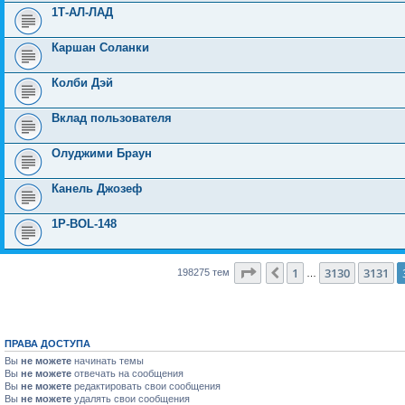
1Т-АЛ-ЛАД
Каршан Соланки
Колби Дэй
Вклад пользователя
Олуджими Браун
Канель Джозеф
1P-BOL-148
Страница
3132
из
7931
1
3130
3131
Пред.
198275 тем
…
ПРАВА ДОСТУПА
Вы
не можете
начинать темы
Вы
не можете
отвечать на сообщения
Вы
не можете
редактировать свои сообщения
Вы
не можете
удалять свои сообщения