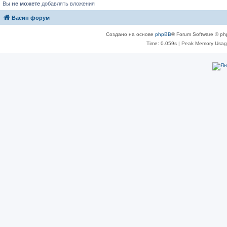
Вы
не можете
добавлять вложения
Васин форум
Создано на основе
phpBB
® Forum Software © ph
Time: 0.059s
| Peak Memory Usage