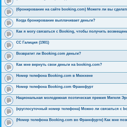
н
е
о
д
о
с
е
н
с
и
д
с
н
о
л
н
е
о
(бронирование на сайте booking.com) Можете ли вы сделат
ю
н
л
е
б
е
и
м
о
е
е
м
щ
д
ю
у
б
м
д
у
е
н
с
щ
Когда бронирование выплачивает деньги?
у
н
с
н
е
о
е
с
е
о
и
м
о
н
о
м
о
ю
у
б
и
Как я могу связаться с Booking, чтобы получить возмещен
о
у
б
с
щ
ю
б
с
щ
о
е
щ
о
е
о
н
СС Галиция (1901)
е
о
н
б
и
н
б
и
щ
ю
и
щ
ю
е
Возвратит ли Booking.com деньги?
ю
е
н
н
и
и
ю
Как мне вернуть свои деньги на booking.com?
ю
Номер телефона Booking.com в Мюнхене
Номер телефона Booking.com Франкфурт
Национальная молодежная поэтическая премия Мигеля Эр
(круглосуточный номер телефона) Можно ли связаться с b
(Номер телефона Booking.com во Франкфурте) Как мне по