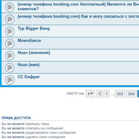
(номер телефона booking.com бесплатный) Является ли B
клиентов?
(номер телефона booking.com) Как я могу связаться с пос
Тур Bigger Bang
Момобаяси
Ноал (значения)
Ноал (имя)
СС Евфрат
Страница
305
из
7931
1
303
304
Пред.
198275 тем
…
ПРАВА ДОСТУПА
Вы
не можете
начинать темы
Вы
не можете
отвечать на сообщения
Вы
не можете
редактировать свои сообщения
Вы
не можете
удалять свои сообщения