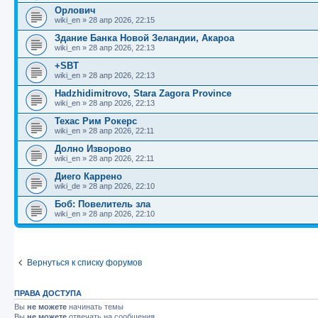
Орлович
wiki_en
»
28 апр 2026, 22:15
Здание Банка Новой Зеландии, Акароа
wiki_en
»
28 апр 2026, 22:13
+SBT
wiki_en
»
28 апр 2026, 22:13
Hadzhidimitrovo, Stara Zagora Province
wiki_en
»
28 апр 2026, 22:13
Техас Рим Рокерс
wiki_en
»
28 апр 2026, 22:11
Долно Изворово
wiki_en
»
28 апр 2026, 22:11
Диего Каррено
wiki_de
»
28 апр 2026, 22:10
Боб: Повелитель зла
wiki_en
»
28 апр 2026, 22:10
Вернуться к списку форумов
ПРАВА ДОСТУПА
Вы
не можете
начинать темы
Вы
не можете
отвечать на сообщения