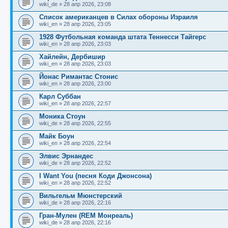
щ
с
к
л
wiki_de
»
28 апр 2026, 23:08
е
л
п
е
н
е
о
д
Список американцев в Силах обороны Израиля
и
д
с
н
wiki_en
»
28 апр 2026, 23:05
ю
н
л
е
е
е
м
1928 Футбольная команда штата Теннесси Тайгерс
м
д
у
wiki_en
»
28 апр 2026, 23:03
у
н
с
с
е
о
Хайлейн, Дербишир
о
м
о
wiki_en
»
28 апр 2026, 23:03
о
у
б
б
с
Йонас Римантас Стонис
щ
о
е
wiki_en
»
28 апр 2026, 23:00
е
о
н
н
б
и
Карл Суббан
и
щ
ю
wiki_en
»
28 апр 2026, 22:57
ю
е
н
Моника Стоун
и
wiki_de
»
28 апр 2026, 22:55
ю
Майк Боун
wiki_en
»
28 апр 2026, 22:54
Элвис Эрнандес
wiki_de
»
28 апр 2026, 22:52
I Want You (песня Коди Джонсона)
wiki_en
»
28 апр 2026, 22:52
Вильгельм Мюнстерский
wiki_de
»
28 апр 2026, 22:16
Гран-Мулен (REM Монреаль)
wiki_de
»
28 апр 2026, 22:16