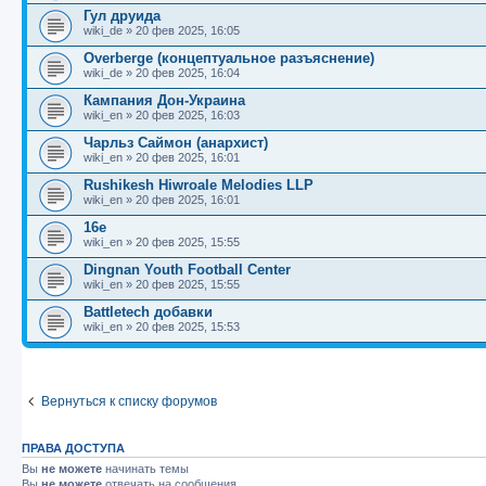
Гул друида
wiki_de
»
20 фев 2025, 16:05
Overberge (концептуальное разъяснение)
wiki_de
»
20 фев 2025, 16:04
Кампания Дон-Украина
wiki_en
»
20 фев 2025, 16:03
Чарльз Саймон (анархист)
wiki_en
»
20 фев 2025, 16:01
Rushikesh Hiwroale Melodies LLP
wiki_en
»
20 фев 2025, 16:01
16e
wiki_en
»
20 фев 2025, 15:55
Dingnan Youth Football Center
wiki_en
»
20 фев 2025, 15:55
Battletech добавки
wiki_en
»
20 фев 2025, 15:53
Вернуться к списку форумов
ПРАВА ДОСТУПА
Вы
не можете
начинать темы
Вы
не можете
отвечать на сообщения