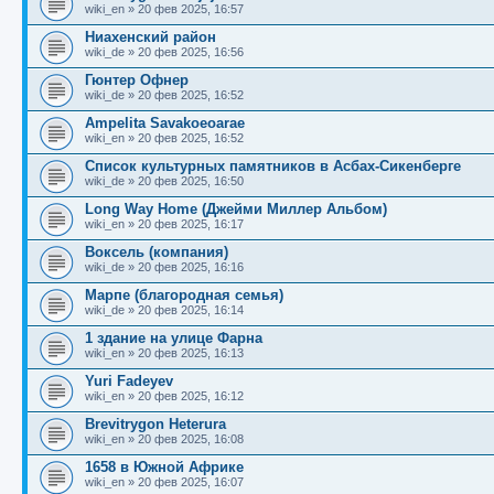
б
о
и
с
wiki_en
»
20 фев 2025, 16:57
щ
с
к
л
е
л
п
е
Ниахенский район
н
е
о
д
wiki_de
»
20 фев 2025, 16:56
и
д
с
н
ю
н
л
е
Гюнтер Офнер
е
е
м
wiki_de
»
20 фев 2025, 16:52
м
д
у
у
н
с
Ampelita Savakoeoarae
с
е
о
wiki_en
»
20 фев 2025, 16:52
о
м
о
о
у
б
Список культурных памятников в Асбах-Сикенберге
б
с
wiki_de
»
20 фев 2025, 16:50
щ
о
е
е
о
н
Long Way Home (Джейми Миллер Альбом)
н
б
и
wiki_en
»
20 фев 2025, 16:17
и
щ
ю
ю
е
Воксель (компания)
н
wiki_de
»
20 фев 2025, 16:16
и
ю
Марпе (благородная семья)
wiki_de
»
20 фев 2025, 16:14
1 здание на улице Фарна
wiki_en
»
20 фев 2025, 16:13
Yuri Fadeyev
wiki_en
»
20 фев 2025, 16:12
Brevitrygon Heterura
wiki_en
»
20 фев 2025, 16:08
1658 в Южной Африке
wiki_en
»
20 фев 2025, 16:07