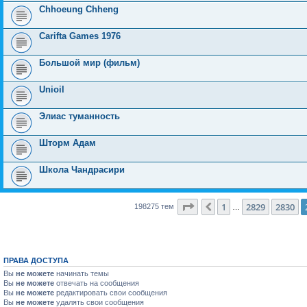
Chhoeung Chheng
Carifta Games 1976
Большой мир (фильм)
Unioil
Элиас туманность
Шторм Адам
Школа Чандрасири
Страница
2831
из
7931
1
2829
2830
Пред.
198275 тем
…
ПРАВА ДОСТУПА
Вы
не можете
начинать темы
Вы
не можете
отвечать на сообщения
Вы
не можете
редактировать свои сообщения
Вы
не можете
удалять свои сообщения