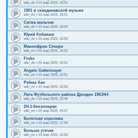
щ
с
к
л
wiki_de
»
01 мар 2025, 19:01
е
л
п
е
н
е
о
д
1901 в скандинавской музыке
и
д
с
н
wiki_en
»
01 мар 2025, 19:01
ю
н
л
е
е
е
м
Сигма мальчик
м
д
у
wiki_de
»
01 мар 2025, 19:00
у
н
с
с
е
о
Юрий Кобаяши
о
м
о
wiki_de
»
01 мар 2025, 18:55
о
у
б
б
с
Маннофрин Спеери
щ
о
е
wiki_en
»
01 мар 2025, 18:52
е
о
н
н
б
и
Fruks
и
щ
ю
wiki_de
»
01 мар 2025, 18:51
ю
е
н
Angelo Gattermayer
и
wiki_en
»
01 мар 2025, 18:51
ю
Рейма Хан
wiki_en
»
01 мар 2025, 18:50
Лига Футбольного района Дрезден 1963/64
wiki_de
»
01 мар 2025, 18:48
2H-1-бензопиран
wiki_en
»
01 мар 2025, 18:47
Болотная королева
wiki_en
»
01 мар 2025, 17:49
Больше утечек
wiki_en
»
01 мар 2025, 16:50