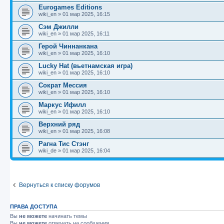
Eurogames Editions
wiki_en
»
01 мар 2025, 16:15
Сэм Джилли
wiki_en
»
01 мар 2025, 16:11
Герой Чиннанкана
wiki_en
»
01 мар 2025, 16:10
Lucky Hat (вьетнамская игра)
wiki_en
»
01 мар 2025, 16:10
Сократ Мессия
wiki_en
»
01 мар 2025, 16:10
Маркус Ифилл
wiki_en
»
01 мар 2025, 16:10
Верхний ряд
wiki_en
»
01 мар 2025, 16:08
Рагна Тис Стэнг
wiki_de
»
01 мар 2025, 16:04
Вернуться к списку форумов
ПРАВА ДОСТУПА
Вы
не можете
начинать темы
Вы
не можете
отвечать на сообщения