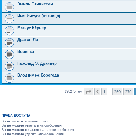
Эмиль Санвиссон
Имя Иисуса (пятница)
Магнус Кёрнер
Дракон Ли
Войинка
Гарольд Э. Драйвер
Влодзимеж Корогода
Страница
271
из
7931
1
269
270
Пред.
198275 тем
…
ПРАВА ДОСТУПА
Вы
не можете
начинать темы
Вы
не можете
отвечать на сообщения
Вы
не можете
редактировать свои сообщения
Вы
не можете
удалять свои сообщения