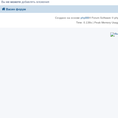
Вы
не можете
добавлять вложения
Васин форум
Создано на основе
phpBB
® Forum Software © ph
Time: 0.138s
| Peak Memory Usage