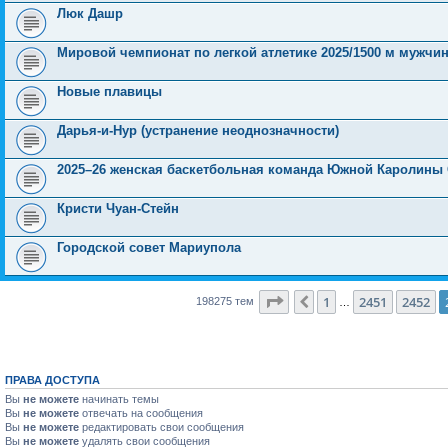
Люк Дашр
Мировой чемпионат по легкой атлетике 2025/1500 м мужчи
Новые плавицы
Дарья-и-Нур (устранение неоднозначности)
2025–26 женская баскетбольная команда Южной Каролины
Кристи Чуан-Стейн
Городской совет Мариупола
Страница
2453
из
7931
1
2451
2452
Пред.
198275 тем
…
ПРАВА ДОСТУПА
Вы
не можете
начинать темы
Вы
не можете
отвечать на сообщения
Вы
не можете
редактировать свои сообщения
Вы
не можете
удалять свои сообщения