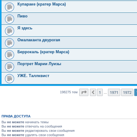
Купараке (кратер Марса)
Пиво
Я здесь
Омалаканта двурогая
Беррокаль (кратер Марса)
Портрет Марии Луизы
УЖЕ. Таллквист
Страница
1973
из
7931
1
1971
1972
Пред.
198275 тем
…
ПРАВА ДОСТУПА
Вы
не можете
начинать темы
Вы
не можете
отвечать на сообщения
Вы
не можете
редактировать свои сообщения
Вы
не можете
удалять свои сообщения