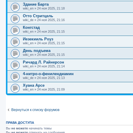
Здание Барта
wiki_en
»
24 ноя 2025, 21:18
Отто Стритцель
wiki_de
»
24 ноя 2025, 21:16
Конгстад
wiki_en
»
24 ноя 2025, 21:15
Иезекииль Роуз
wiki_en
»
24 ноя 2025, 21:15
День подъема
wiki_en
»
24 ноя 2025, 21:15
Ричард Л. Райнерсон
wiki_en
»
24 ноя 2025, 21:14
4-нитро-о-фенилендиамин
wiki_de
»
24 ноя 2025, 21:13
Хуана Арсе
wiki_en
»
24 ноя 2025, 21:09
Вернуться к списку форумов
ПРАВА ДОСТУПА
Вы
не можете
начинать темы
Вы
не можете
отвечать на сообщения