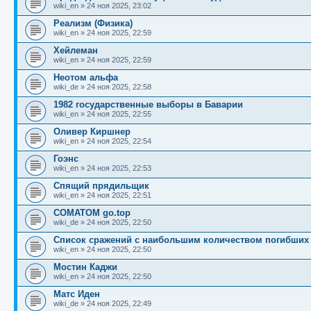
щ
с
к
л
wiki_en
»
24 ноя 2025, 23:02
е
л
п
е
н
е
о
д
Реализм (Физика)
и
д
с
н
wiki_en
»
24 ноя 2025, 22:59
ю
н
л
е
е
е
м
Хейлеман
м
д
у
wiki_en
»
24 ноя 2025, 22:59
у
н
с
с
е
о
Неотом альфа
о
м
о
wiki_de
»
24 ноя 2025, 22:58
о
у
б
б
с
1982 государственные выборы в Баварии
щ
о
е
wiki_en
»
24 ноя 2025, 22:55
е
о
н
н
б
и
Оливер Киршнер
и
щ
ю
wiki_en
»
24 ноя 2025, 22:54
ю
е
н
Гоэнс
и
wiki_en
»
24 ноя 2025, 22:53
ю
Спящий прядильщик
wiki_en
»
24 ноя 2025, 22:51
СОМАТОМ go.top
wiki_de
»
24 ноя 2025, 22:50
Список сражений с наибольшим количеством погибших
wiki_en
»
24 ноя 2025, 22:50
Мостин Каджи
wiki_en
»
24 ноя 2025, 22:50
Матс Иден
wiki_de
»
24 ноя 2025, 22:49