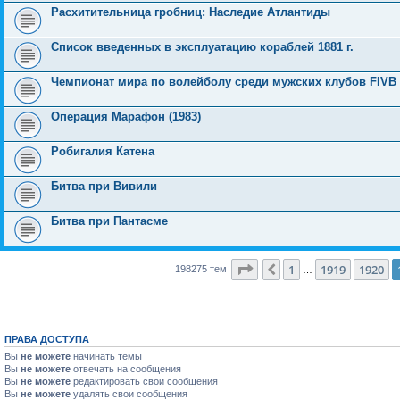
Расхитительница гробниц: Наследие Атлантиды
Список введенных в эксплуатацию кораблей 1881 г.
Чемпионат мира по волейболу среди мужских клубов FIVB 
Операция Марафон (1983)
Робигалия Катена
Битва при Вивили
Битва при Пантасме
Страница
1921
из
7931
1
1919
1920
Пред.
198275 тем
…
ПРАВА ДОСТУПА
Вы
не можете
начинать темы
Вы
не можете
отвечать на сообщения
Вы
не можете
редактировать свои сообщения
Вы
не можете
удалять свои сообщения