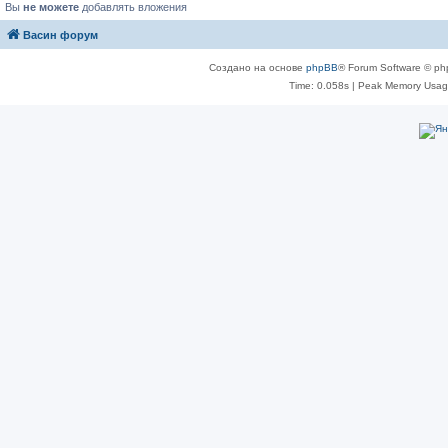
Вы
не можете
добавлять вложения
Васин форум
Создано на основе
phpBB
® Forum Software © ph
Time: 0.058s
| Peak Memory Usage