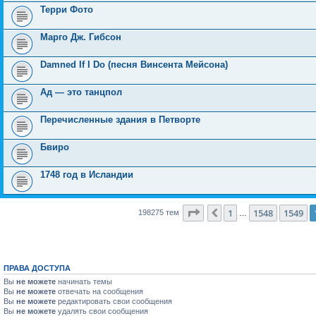
Терри Фото
Марго Дж. Гибсон
Damned If I Do (песня Винсента Мейсона)
Ад — это танцпол
Перечисленные здания в Петворте
Бвиро
1748 год в Исландии
Страница
1550
из
7931
1
1548
1549
Пред.
198275 тем
…
ПРАВА ДОСТУПА
Вы
не можете
начинать темы
Вы
не можете
отвечать на сообщения
Вы
не можете
редактировать свои сообщения
Вы
не можете
удалять свои сообщения