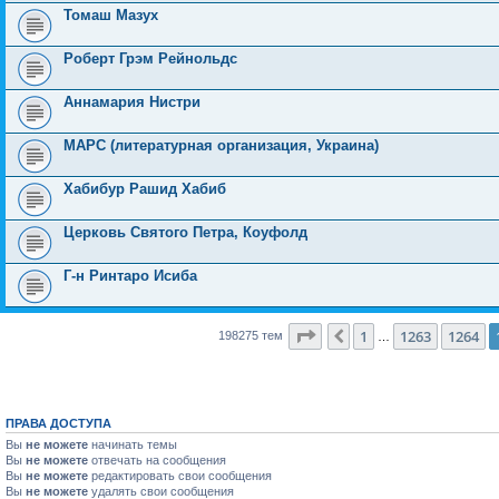
Томаш Мазух
Роберт Грэм Рейнольдс
Аннамария Нистри
МАРС (литературная организация, Украина)
Хабибур Рашид Хабиб
Церковь Святого Петра, Коуфолд
Г-н Ринтаро Исиба
Страница
1265
из
7931
1
1263
1264
Пред.
198275 тем
…
ПРАВА ДОСТУПА
Вы
не можете
начинать темы
Вы
не можете
отвечать на сообщения
Вы
не можете
редактировать свои сообщения
Вы
не можете
удалять свои сообщения