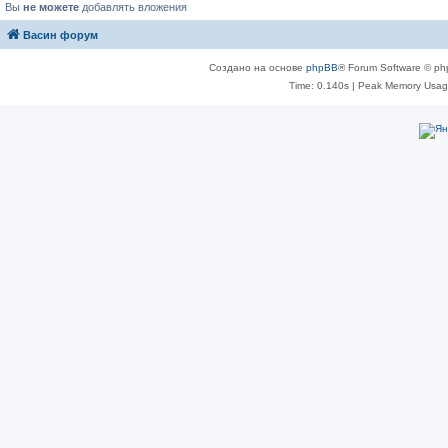
Вы
не можете
добавлять вложения
Васин форум
Создано на основе
phpBB
® Forum Software © ph
Time: 0.140s
| Peak Memory Usage