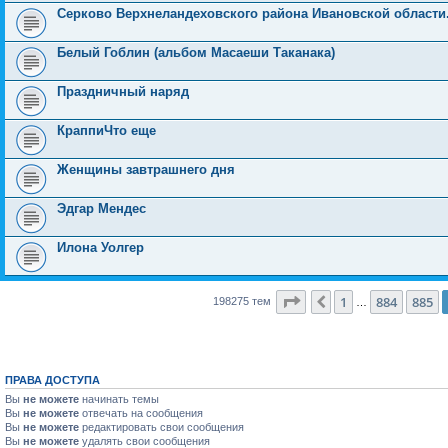
Серково Верхнеландеховского района Ивановской области
Белый Гоблин (альбом Масаеши Таканака)
Праздничный наряд
КраппиЧто еще
Женщины завтрашнего дня
Эдгар Мендес
Илона Уолгер
Страница
886
из
7931
1
884
885
Пред.
198275 тем
…
ПРАВА ДОСТУПА
Вы
не можете
начинать темы
Вы
не можете
отвечать на сообщения
Вы
не можете
редактировать свои сообщения
Вы
не можете
удалять свои сообщения